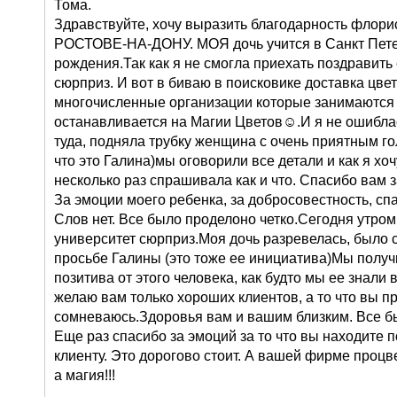
Тома.
Здравствуйте, хочу выразить благодарность флорис
РОСТОВЕ-НА-ДОНУ. МОЯ дочь учится в Санкт Петер
рождения.Так как я не смогла приехать поздравить
сюрприз. И вот в биваю в поисковике доставка цв
многочисленные организации которые занимаются 
останавливается на Магии Цветов☺.И я не ошиблас
туда, подняла трубку женщина с очень приятным го
что это Галина)мы оговорили все детали и как я хоч
несколько раз спрашивала как и что. Спасибо вам 
За эмоции моего ребенка, за добросовестность, сп
Слов нет. Все было проделоно четко.Сегодня утром
университет сюрприз.Моя дочь разревелась, было 
просьбе Галины (это тоже ее инициатива)Мы получ
позитива от этого человека, как будто мы ее знали 
желаю вам только хороших клиентов, а то что вы п
сомневаюсь.Здоровья вам и вашим близким. Все б
Еще раз спасибо за эмоций за то что вы находите 
клиенту. Это дорогово стоит. А вашей фирме проц
а магия!!!