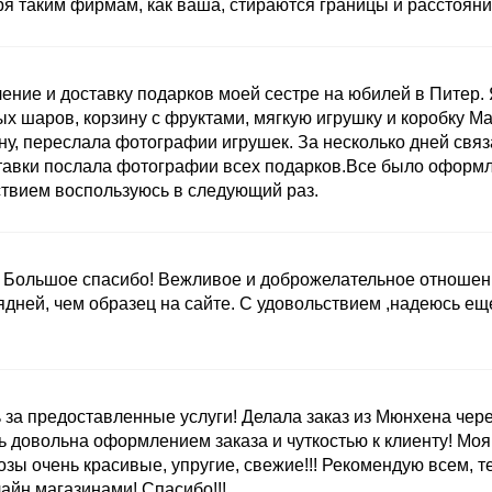
ря таким фирмам, как ваша, стираются границы и расстояни
ние и доставку подарков моей сестре на юбилей в Питер. 
ых шаров, корзину с фруктами, мягкую игрушку и коробку M
ну, переслала фотографии игрушек. За несколько дней связ
ставки послала фотографии всех подарков.Все было оформ
ствием воспользуюсь в следующий раз.
ы. Большое спасибо! Вежливое и доброжелательное отношен
ядней, чем образец на сайте. С удовольствием ,надеюсь ещ
а предоставленные услуги! Делала заказ из Мюнхена через
ь довольна оформлением заказа и чуткостью к клиенту! Моя
розы очень красивые, упругие, свежие!!! Рекомендую всем, т
йн магазинами! Спасибо!!!