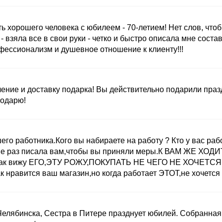
ь хорошего человека с юбилеем - 70-летием! Нет слов, что
- взяла все в свои руки - четко и быстро описала мне сост
ессионализм и душевное отношение к клиенту!!!
ние и доставку подарка! Вы действительно подарили праздн
годарю!
о работника.Кого вы набираете на работу ? Кто у вас работа
е раз писала вам,чтобы вы приняли меры.К ВАМ ЖЕ ХОДИТ
ас как вижу ЕГО,ЭТУ РОЖУ,ПОКУПАТЬ НЕ ЧЕГО НЕ ХОЧЕТСЯ 
к нравится ваш магазин,но когда работает ЭТОТ,не хочется 
Челябинска, Сестра в Питере празднует юбилей. Собранная