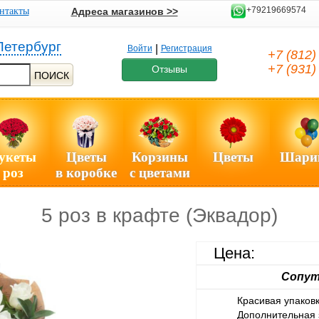
+79219669574
нтакты
Адреса магазинов >>
Петербург
|
Войти
Регистрация
+7 (812
+7 (931
Отзывы
ПОИСК
укеты
Цветы
Корзины
Цветы
Шари
роз
в коробке
с цветами
5 роз в крафте (Эквадор)
Цена:
Сопут
Красивая упаковк
Дополнительная 