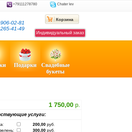
+79111278780
Chater lev
Корзина
)
906-02-81
)
265-41-49
Индивидуальный заказ
ки
Подарки
Свадебные
букеты
1 750,00
р.
ствующие услуги:
а:
200,00
руб.
зелень:
300,00
руб.