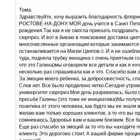
Тома.
Здравствуйте, хочу выразить благодарность флорис
РОСТОВЕ-НА-ДОНУ. МОЯ дочь учится в Санкт Петер
рождения.Так как я не смогла приехать поздравить
сюрприз. И вот в биваю в поисковике доставка цв
многочисленные организации которые занимаются 
останавливается на Магии Цветов☺.И я не ошиблас
туда, подняла трубку женщина с очень приятным го
что это Галина)мы оговорили все детали и как я хоч
несколько раз спрашивала как и что. Спасибо вам 
За эмоции моего ребенка, за добросовестность, сп
Слов нет. Все было проделоно четко.Сегодня утром
университет сюрприз.Моя дочь разревелась, было 
просьбе Галины (это тоже ее инициатива)Мы получ
позитива от этого человека, как будто мы ее знали 
желаю вам только хороших клиентов, а то что вы п
сомневаюсь.Здоровья вам и вашим близким. Все б
Еще раз спасибо за эмоций за то что вы находите 
клиенту. Это дорогово стоит. А вашей фирме проц