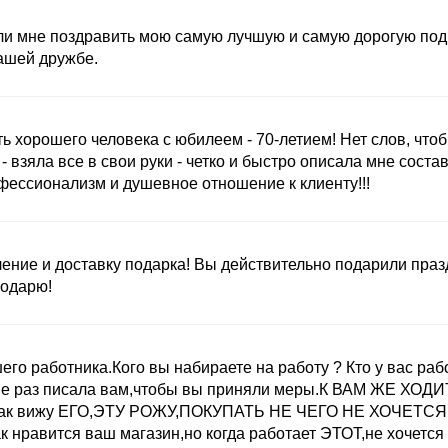
и мне поздравить мою самую лучшую и самую дорогую подруг
ашей дружбе.
ь хорошего человека с юбилеем - 70-летием! Нет слов, что
- взяла все в свои руки - четко и быстро описала мне сост
ессионализм и душевное отношение к клиенту!!!
ние и доставку подарка! Вы действительно подарили праздн
годарю!
о работника.Кого вы набираете на работу ? Кто у вас работа
е раз писала вам,чтобы вы приняли меры.К ВАМ ЖЕ ХОДИТ
ас как вижу ЕГО,ЭТУ РОЖУ,ПОКУПАТЬ НЕ ЧЕГО НЕ ХОЧЕТСЯ 
к нравится ваш магазин,но когда работает ЭТОТ,не хочется 