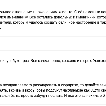
ельное отношение к пожеланиям клиента. С её помощью нам
лся имениннику. Все остались довольны: и именинник, кот
ители, которым удалось создать отличное настроение в та
.
зину и букет роз. Все качественно, красиво и в срок. Успех
а поздравляемого разочаровать в сюрпризе, то делайте зак
нять, вкривь и вкось, розы подсунут чахлинькие как будто с
лся быть, просто забудут послать. И все это за нехилые 6 