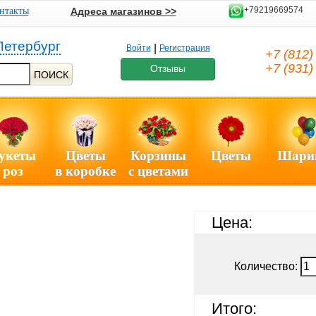
+79219669574
нтакты
Адреса магазинов >>
Петербург
|
Войти
Регистрация
+7 (812
+7 (931
Отзывы
ПОИСК
укеты
Цветы
Корзины
Цветы
Шари
роз
в коробке
с цветами
Цена:
Количество:
Итого: