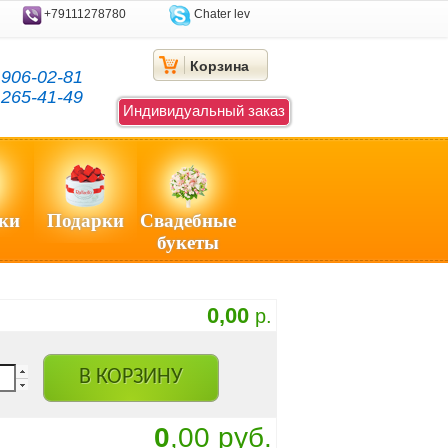
+79111278780
Chater lev
Корзина
)
906-02-81
)
265-41-49
Индивидуальный заказ
ки
Подарки
Свадебные
букеты
0,00
р.
В КОРЗИНУ
0
,00 руб.