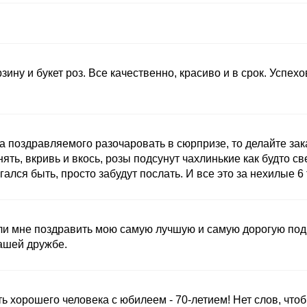
зину и букет роз. Все качественно, красиво и в срок. Успех
а поздравляемого разочаровать в сюрпризе, то делайте зак
нять, вкривь и вкось, розы подсунут чахлинькие как будто с
лся быть, просто забудут послать. И все это за нехилые 6 
и мне поздравить мою самую лучшую и самую дорогую подруг
ашей дружбе.
ь хорошего человека с юбилеем - 70-летием! Нет слов, что