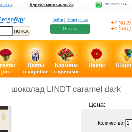
+79219669574
нтакты
Адреса магазинов >>
Петербург
|
Войти
Регистрация
+7 (812
+7 (931
Отзывы
ПОИСК
укеты
Цветы
Корзины
Цветы
Шари
роз
в коробке
с цветами
шоколад LINDT caramel dark
Цена:
Количество: