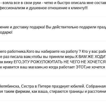
- взяла все в свои руки - четко и быстро описала мне сост
ессионализм и душевное отношение к клиенту!!!
ние и доставку подарка! Вы действительно подарили праздн
годарю!
о работника.Кого вы набираете на работу ? Кто у вас работа
е раз писала вам,чтобы вы приняли меры.К ВАМ ЖЕ ХОДИТ
ас как вижу ЕГО,ЭТУ РОЖУ,ПОКУПАТЬ НЕ ЧЕГО НЕ ХОЧЕТСЯ 
к нравится ваш магазин,но когда работает ЭТОТ,не хочется 
Челябинска, Сестра в Питере празднует юбилей. Собранная
ря таким фирмам, как ваша, стираются границы и расстояни