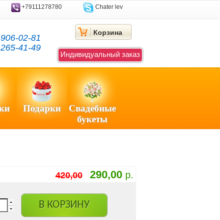
+79111278780
Chater lev
Корзина
)
906-02-81
)
265-41-49
Индивидуальный заказ
ки
Подарки
Свадебные
букеты
290,00
р.
420,00
В КОРЗИНУ