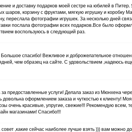
ние и доставку подарков моей сестре на юбилей в Питер. 
ых шаров, корзину с фруктами, мягкую игрушку и коробку M
ну, переслала фотографии игрушек. За несколько дней связ
ставки послала фотографии всех подарков.Все было оформ
ствием воспользуюсь в следующий раз.
ы. Большое спасибо! Вежливое и доброжелательное отношен
ядней, чем образец на сайте. С удовольствием ,надеюсь ещ
а предоставленные услуги! Делала заказ из Мюнхена через
ь довольна оформлением заказа и чуткостью к клиенту! Моя
розы очень красивые, упругие, свежие!!! Рекомендую всем, т
йн магазинами! Спасибо!!!
 совет ,какие сейчас наиболее лучше взять ))) вам можно до