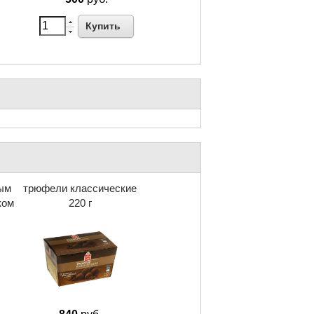
Купить
ным
трюфели классические
ком
220 г