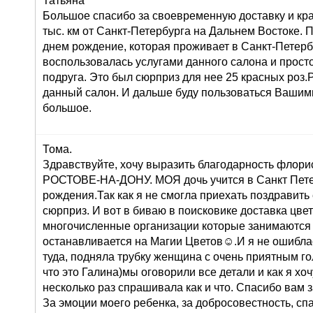
Татьяна
Большое спасибо за своевременную доставку и кра
тыс. км от Санкт-Петербурга на Дальнем Востоке. 
днем рождение, которая проживает в Санкт-Петерб
воспользовалась услугами данного салона и просто 
подруга. Это был сюрприз для нее 25 красных роз
данный салон. И дальше буду пользоваться Вашими
большое.
Тома.
Здравствуйте, хочу выразить благодарность флорис
РОСТОВЕ-НА-ДОНУ. МОЯ дочь учится в Санкт Петер
рождения.Так как я не смогла приехать поздравить
сюрприз. И вот в биваю в поисковике доставка цв
многочисленные организации которые занимаются 
останавливается на Магии Цветов☺.И я не ошиблас
туда, подняла трубку женщина с очень приятным го
что это Галина)мы оговорили все детали и как я хоч
несколько раз спрашивала как и что. Спасибо вам 
За эмоции моего ребенка, за добросовестность, сп