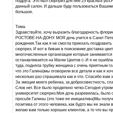
подруга. Это был сюрприз для нее 25 красных роз
данный салон. И дальше буду пользоваться Вашими
большое.
Тома.
Здравствуйте, хочу выразить благодарность флорис
РОСТОВЕ-НА-ДОНУ. МОЯ дочь учится в Санкт Петер
рождения.Так как я не смогла приехать поздравить
сюрприз. И вот в биваю в поисковике доставка цв
многочисленные организации которые занимаются 
останавливается на Магии Цветов☺.И я не ошиблас
туда, подняла трубку женщина с очень приятным го
что это Галина)мы оговорили все детали и как я хоч
несколько раз спрашивала как и что. Спасибо вам 
За эмоции моего ребенка, за добросовестность, сп
Слов нет. Все было проделоно четко.Сегодня утром
университет сюрприз.Моя дочь разревелась, было 
просьбе Галины (это тоже ее инициатива)Мы получ
позитива от этого человека, как будто мы ее знали 
желаю вам только хороших клиентов, а то что вы п