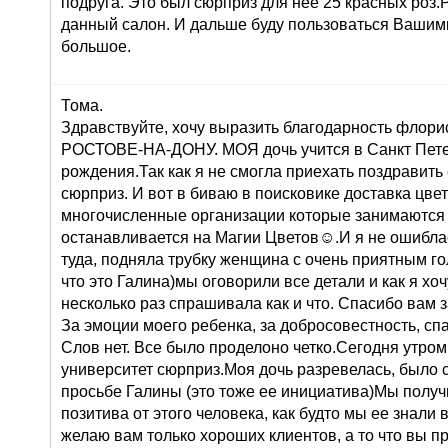
подруга. Это был сюрприз для нее 25 красных роз
данный салон. И дальше буду пользоваться Вашими
большое.
Тома.
Здравствуйте, хочу выразить благодарность флорис
РОСТОВЕ-НА-ДОНУ. МОЯ дочь учится в Санкт Петер
рождения.Так как я не смогла приехать поздравить
сюрприз. И вот в биваю в поисковике доставка цв
многочисленные организации которые занимаются 
останавливается на Магии Цветов☺.И я не ошиблас
туда, подняла трубку женщина с очень приятным го
что это Галина)мы оговорили все детали и как я хоч
несколько раз спрашивала как и что. Спасибо вам 
За эмоции моего ребенка, за добросовестность, сп
Слов нет. Все было проделоно четко.Сегодня утром
университет сюрприз.Моя дочь разревелась, было 
просьбе Галины (это тоже ее инициатива)Мы получ
позитива от этого человека, как будто мы ее знали 
желаю вам только хороших клиентов, а то что вы п