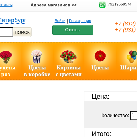
+79219669574
нтакты
Адреса магазинов >>
Петербург
|
Войти
Регистрация
+7 (812
+7 (931
Отзывы
ПОИСК
укеты
Цветы
Корзины
Цветы
Шари
роз
в коробке
с цветами
Цена:
Количество:
Итого: