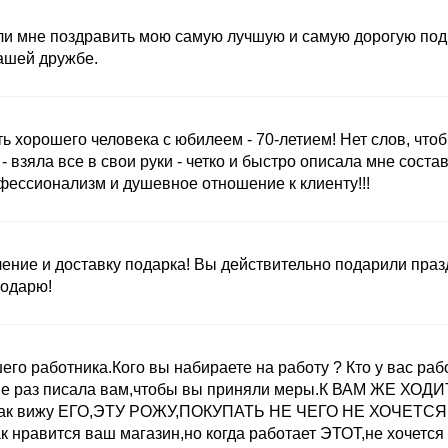
и мне поздравить мою самую лучшую и самую дорогую подруг
ашей дружбе.
ь хорошего человека с юбилеем - 70-летием! Нет слов, что
- взяла все в свои руки - четко и быстро описала мне сост
ессионализм и душевное отношение к клиенту!!!
ние и доставку подарка! Вы действительно подарили праздн
годарю!
о работника.Кого вы набираете на работу ? Кто у вас работа
е раз писала вам,чтобы вы приняли меры.К ВАМ ЖЕ ХОДИТ
ас как вижу ЕГО,ЭТУ РОЖУ,ПОКУПАТЬ НЕ ЧЕГО НЕ ХОЧЕТСЯ 
к нравится ваш магазин,но когда работает ЭТОТ,не хочется 