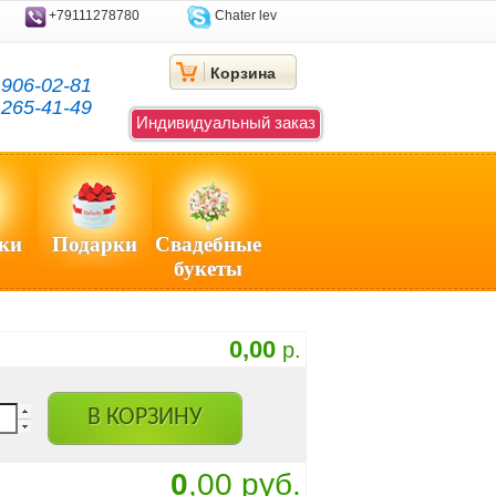
+79111278780
Chater lev
Корзина
)
906-02-81
)
265-41-49
Индивидуальный заказ
ки
Подарки
Свадебные
букеты
0,00
р.
В КОРЗИНУ
0
,00 руб.