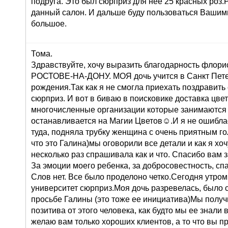
подруга. Это был сюрприз для нее 25 красных роз
данный салон. И дальше буду пользоваться Вашими
большое.
Тома.
Здравствуйте, хочу выразить благодарность флорис
РОСТОВЕ-НА-ДОНУ. МОЯ дочь учится в Санкт Петер
рождения.Так как я не смогла приехать поздравить
сюрприз. И вот в биваю в поисковике доставка цв
многочисленные организации которые занимаются 
останавливается на Магии Цветов☺.И я не ошиблас
туда, подняла трубку женщина с очень приятным го
что это Галина)мы оговорили все детали и как я хоч
несколько раз спрашивала как и что. Спасибо вам 
За эмоции моего ребенка, за добросовестность, сп
Слов нет. Все было проделоно четко.Сегодня утром
университет сюрприз.Моя дочь разревелась, было 
просьбе Галины (это тоже ее инициатива)Мы получ
позитива от этого человека, как будто мы ее знали 
желаю вам только хороших клиентов, а то что вы п