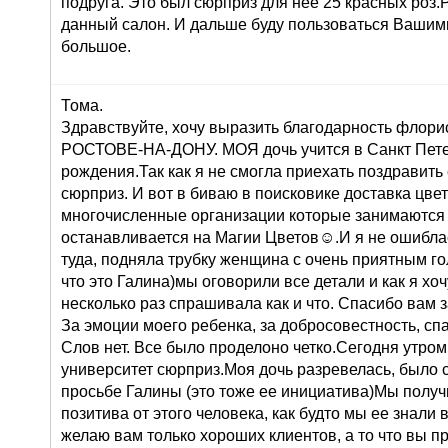
подруга. Это был сюрприз для нее 25 красных роз
данный салон. И дальше буду пользоваться Вашими
большое.
Тома.
Здравствуйте, хочу выразить благодарность флорис
РОСТОВЕ-НА-ДОНУ. МОЯ дочь учится в Санкт Петер
рождения.Так как я не смогла приехать поздравить
сюрприз. И вот в биваю в поисковике доставка цв
многочисленные организации которые занимаются 
останавливается на Магии Цветов☺.И я не ошиблас
туда, подняла трубку женщина с очень приятным го
что это Галина)мы оговорили все детали и как я хоч
несколько раз спрашивала как и что. Спасибо вам 
За эмоции моего ребенка, за добросовестность, сп
Слов нет. Все было проделоно четко.Сегодня утром
университет сюрприз.Моя дочь разревелась, было 
просьбе Галины (это тоже ее инициатива)Мы получ
позитива от этого человека, как будто мы ее знали 
желаю вам только хороших клиентов, а то что вы п