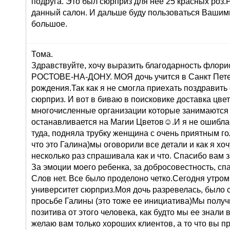
подруга. Это был сюрприз для нее 25 красных роз
данный салон. И дальше буду пользоваться Вашими
большое.
Тома.
Здравствуйте, хочу выразить благодарность флорис
РОСТОВЕ-НА-ДОНУ. МОЯ дочь учится в Санкт Петер
рождения.Так как я не смогла приехать поздравить
сюрприз. И вот в биваю в поисковике доставка цв
многочисленные организации которые занимаются 
останавливается на Магии Цветов☺.И я не ошиблас
туда, подняла трубку женщина с очень приятным го
что это Галина)мы оговорили все детали и как я хоч
несколько раз спрашивала как и что. Спасибо вам 
За эмоции моего ребенка, за добросовестность, сп
Слов нет. Все было проделоно четко.Сегодня утром
университет сюрприз.Моя дочь разревелась, было 
просьбе Галины (это тоже ее инициатива)Мы получ
позитива от этого человека, как будто мы ее знали 
желаю вам только хороших клиентов, а то что вы п