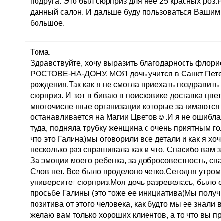
подруга. Это был сюрприз для нее 25 красных роз
данный салон. И дальше буду пользоваться Вашими
большое.
Тома.
Здравствуйте, хочу выразить благодарность флорис
РОСТОВЕ-НА-ДОНУ. МОЯ дочь учится в Санкт Петер
рождения.Так как я не смогла приехать поздравить
сюрприз. И вот в биваю в поисковике доставка цв
многочисленные организации которые занимаются 
останавливается на Магии Цветов☺.И я не ошиблас
туда, подняла трубку женщина с очень приятным го
что это Галина)мы оговорили все детали и как я хоч
несколько раз спрашивала как и что. Спасибо вам 
За эмоции моего ребенка, за добросовестность, сп
Слов нет. Все было проделоно четко.Сегодня утром
университет сюрприз.Моя дочь разревелась, было 
просьбе Галины (это тоже ее инициатива)Мы получ
позитива от этого человека, как будто мы ее знали 
желаю вам только хороших клиентов, а то что вы п