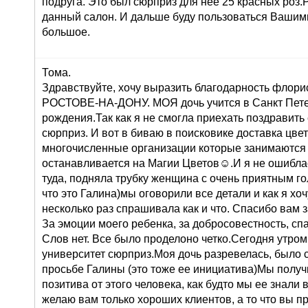
подруга. Это был сюрприз для нее 25 красных роз
данный салон. И дальше буду пользоваться Вашими
большое.
Тома.
Здравствуйте, хочу выразить благодарность флорис
РОСТОВЕ-НА-ДОНУ. МОЯ дочь учится в Санкт Петер
рождения.Так как я не смогла приехать поздравить
сюрприз. И вот в биваю в поисковике доставка цв
многочисленные организации которые занимаются 
останавливается на Магии Цветов☺.И я не ошиблас
туда, подняла трубку женщина с очень приятным го
что это Галина)мы оговорили все детали и как я хоч
несколько раз спрашивала как и что. Спасибо вам 
За эмоции моего ребенка, за добросовестность, сп
Слов нет. Все было проделоно четко.Сегодня утром
университет сюрприз.Моя дочь разревелась, было 
просьбе Галины (это тоже ее инициатива)Мы получ
позитива от этого человека, как будто мы ее знали 
желаю вам только хороших клиентов, а то что вы п