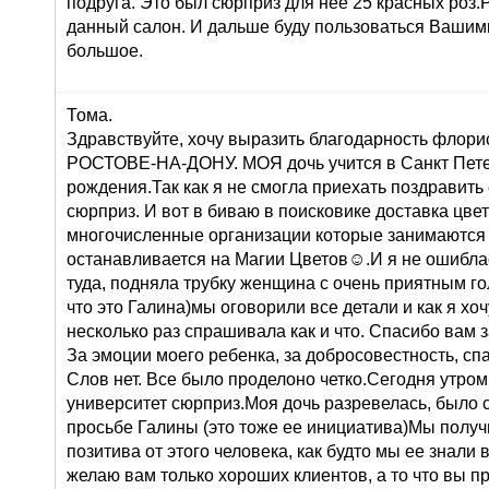
подруга. Это был сюрприз для нее 25 красных роз
данный салон. И дальше буду пользоваться Вашими
большое.
Тома.
Здравствуйте, хочу выразить благодарность флорис
РОСТОВЕ-НА-ДОНУ. МОЯ дочь учится в Санкт Петер
рождения.Так как я не смогла приехать поздравить
сюрприз. И вот в биваю в поисковике доставка цв
многочисленные организации которые занимаются 
останавливается на Магии Цветов☺.И я не ошиблас
туда, подняла трубку женщина с очень приятным го
что это Галина)мы оговорили все детали и как я хоч
несколько раз спрашивала как и что. Спасибо вам 
За эмоции моего ребенка, за добросовестность, сп
Слов нет. Все было проделоно четко.Сегодня утром
университет сюрприз.Моя дочь разревелась, было 
просьбе Галины (это тоже ее инициатива)Мы получ
позитива от этого человека, как будто мы ее знали 
желаю вам только хороших клиентов, а то что вы п