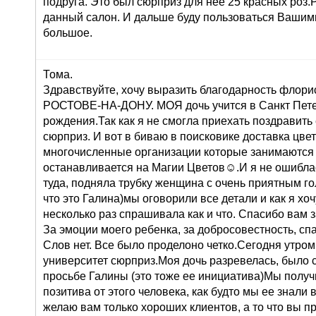
подруга. Это был сюрприз для нее 25 красных роз
данный салон. И дальше буду пользоваться Вашими
большое.
Тома.
Здравствуйте, хочу выразить благодарность флорис
РОСТОВЕ-НА-ДОНУ. МОЯ дочь учится в Санкт Петер
рождения.Так как я не смогла приехать поздравить
сюрприз. И вот в биваю в поисковике доставка цв
многочисленные организации которые занимаются 
останавливается на Магии Цветов☺.И я не ошиблас
туда, подняла трубку женщина с очень приятным го
что это Галина)мы оговорили все детали и как я хоч
несколько раз спрашивала как и что. Спасибо вам 
За эмоции моего ребенка, за добросовестность, сп
Слов нет. Все было проделоно четко.Сегодня утром
университет сюрприз.Моя дочь разревелась, было 
просьбе Галины (это тоже ее инициатива)Мы получ
позитива от этого человека, как будто мы ее знали 
желаю вам только хороших клиентов, а то что вы п