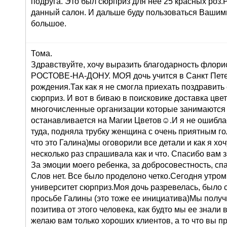
подруга. Это был сюрприз для нее 25 красных роз
данный салон. И дальше буду пользоваться Вашими
большое.
Тома.
Здравствуйте, хочу выразить благодарность флорис
РОСТОВЕ-НА-ДОНУ. МОЯ дочь учится в Санкт Петер
рождения.Так как я не смогла приехать поздравить
сюрприз. И вот в биваю в поисковике доставка цв
многочисленные организации которые занимаются 
останавливается на Магии Цветов☺.И я не ошиблас
туда, подняла трубку женщина с очень приятным го
что это Галина)мы оговорили все детали и как я хоч
несколько раз спрашивала как и что. Спасибо вам 
За эмоции моего ребенка, за добросовестность, сп
Слов нет. Все было проделоно четко.Сегодня утром
университет сюрприз.Моя дочь разревелась, было 
просьбе Галины (это тоже ее инициатива)Мы получ
позитива от этого человека, как будто мы ее знали 
желаю вам только хороших клиентов, а то что вы п