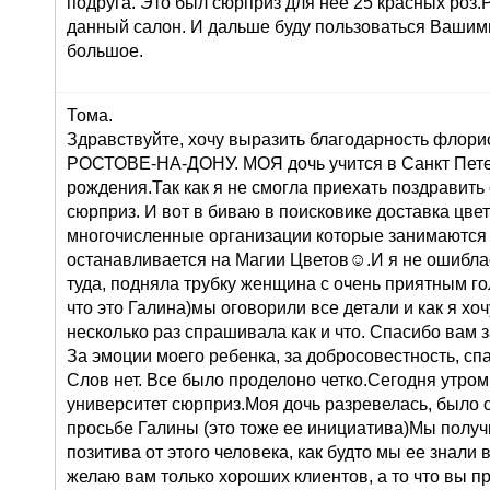
подруга. Это был сюрприз для нее 25 красных роз
данный салон. И дальше буду пользоваться Вашими
большое.
Тома.
Здравствуйте, хочу выразить благодарность флорис
РОСТОВЕ-НА-ДОНУ. МОЯ дочь учится в Санкт Петер
рождения.Так как я не смогла приехать поздравить
сюрприз. И вот в биваю в поисковике доставка цв
многочисленные организации которые занимаются 
останавливается на Магии Цветов☺.И я не ошиблас
туда, подняла трубку женщина с очень приятным го
что это Галина)мы оговорили все детали и как я хоч
несколько раз спрашивала как и что. Спасибо вам 
За эмоции моего ребенка, за добросовестность, сп
Слов нет. Все было проделоно четко.Сегодня утром
университет сюрприз.Моя дочь разревелась, было 
просьбе Галины (это тоже ее инициатива)Мы получ
позитива от этого человека, как будто мы ее знали 
желаю вам только хороших клиентов, а то что вы п