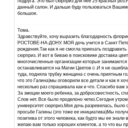
подруга. Это был сюрприз для нее 25 красных роз
данный салон. И дальше буду пользоваться Вашими
большое.
Тома.
Здравствуйте, хочу выразить благодарность флорис
РОСТОВЕ-НА-ДОНУ. МОЯ дочь учится в Санкт Петер
рождения.Так как я не смогла приехать поздравить
сюрприз. И вот в биваю в поисковике доставка цв
многочисленные организации которые занимаются 
останавливается на Магии Цветов☺.И я не ошиблас
туда, подняла трубку женщина с очень приятным го
что это Галина)мы оговорили все детали и как я хоч
несколько раз спрашивала как и что. Спасибо вам 
За эмоции моего ребенка, за добросовестность, сп
Слов нет. Все было проделоно четко.Сегодня утром
университет сюрприз.Моя дочь разревелась, было 
просьбе Галины (это тоже ее инициатива)Мы получ
позитива от этого человека, как будто мы ее знали 
желаю вам только хороших клиентов, а то что вы п