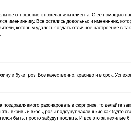
ельное отношение к пожеланиям клиента. С её помощью нам
лся имениннику. Все остались довольны: и именинник, кот
ители, которым удалось создать отличное настроение в та
.
зину и букет роз. Все качественно, красиво и в срок. Успех
а поздравляемого разочаровать в сюрпризе, то делайте зак
нять, вкривь и вкось, розы подсунут чахлинькие как будто с
лся быть, просто забудут послать. И все это за нехилые 6 