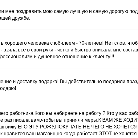
и мне поздравить мою самую лучшую и самую дорогую подруг
ашей дружбе.
ь хорошего человека с юбилеем - 70-летием! Нет слов, что
- взяла все в свои руки - четко и быстро описала мне сост
ессионализм и душевное отношение к клиенту!!!
ние и доставку подарка! Вы действительно подарили праздн
годарю!
о работника.Кого вы набираете на работу ? Кто у вас работа
е раз писала вам,чтобы вы приняли меры.К ВАМ ЖЕ ХОДИТ
ас как вижу ЕГО,ЭТУ РОЖУ,ПОКУПАТЬ НЕ ЧЕГО НЕ ХОЧЕТСЯ 
к нравится ваш магазин,но когда работает ЭТОТ,не хочется 