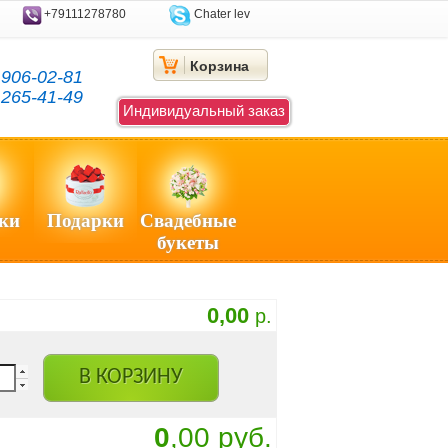
+79111278780
Chater lev
Корзина
)
906-02-81
)
265-41-49
Индивидуальный заказ
ки
Подарки
Свадебные
букеты
0,00
р.
В КОРЗИНУ
0
,00 руб.