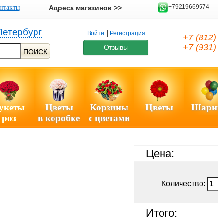
+79219669574
нтакты
Адреса магазинов >>
Петербург
|
Войти
Регистрация
+7 (812
+7 (931
Отзывы
ПОИСК
укеты
Цветы
Корзины
Цветы
Шари
роз
в коробке
с цветами
Цена:
Количество:
Итого: