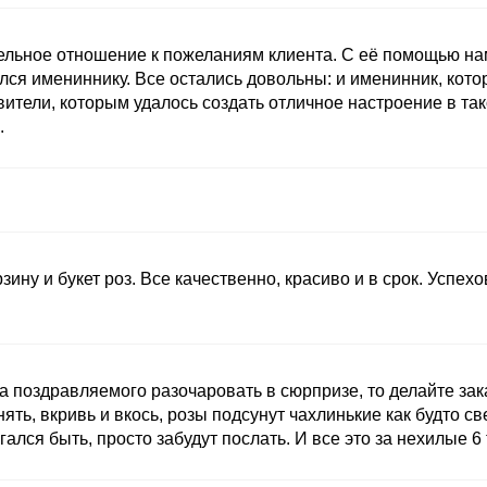
ельное отношение к пожеланиям клиента. С её помощью нам
лся имениннику. Все остались довольны: и именинник, кот
ители, которым удалось создать отличное настроение в та
.
зину и букет роз. Все качественно, красиво и в срок. Успех
а поздравляемого разочаровать в сюрпризе, то делайте зак
нять, вкривь и вкось, розы подсунут чахлинькие как будто с
лся быть, просто забудут послать. И все это за нехилые 6 