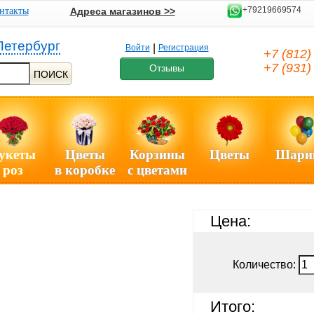
+79219669574
нтакты
Адреса магазинов >>
Петербург
|
Войти
Регистрация
+7 (812
+7 (931
Отзывы
ПОИСК
укеты
Цветы
Корзины
Цветы
Шари
роз
в коробке
с цветами
Цена:
Количество:
Итого: