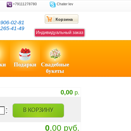
+79111278780
Chater lev
Корзина
)
906-02-81
)
265-41-49
Индивидуальный заказ
ки
Подарки
Свадебные
букеты
0,00
р.
В КОРЗИНУ
0
,00 руб.