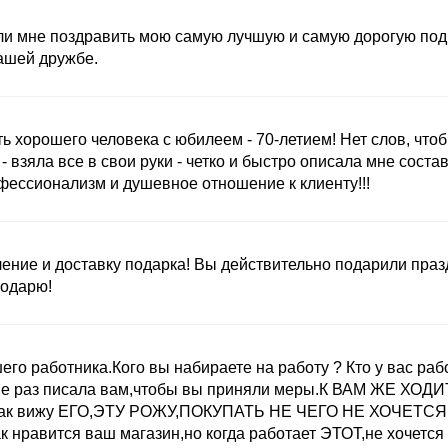
и мне поздравить мою самую лучшую и самую дорогую подруг
ашей дружбе.
ь хорошего человека с юбилеем - 70-летием! Нет слов, что
- взяла все в свои руки - четко и быстро описала мне сост
ессионализм и душевное отношение к клиенту!!!
ние и доставку подарка! Вы действительно подарили праздн
годарю!
о работника.Кого вы набираете на работу ? Кто у вас работа
е раз писала вам,чтобы вы приняли меры.К ВАМ ЖЕ ХОДИТ
ас как вижу ЕГО,ЭТУ РОЖУ,ПОКУПАТЬ НЕ ЧЕГО НЕ ХОЧЕТСЯ 
к нравится ваш магазин,но когда работает ЭТОТ,не хочется 