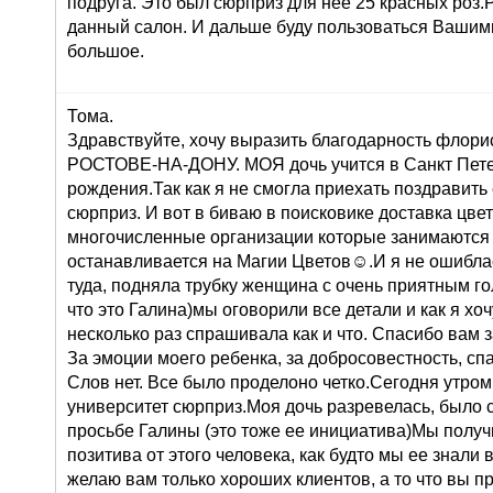
подруга. Это был сюрприз для нее 25 красных роз
данный салон. И дальше буду пользоваться Вашими
большое.
Тома.
Здравствуйте, хочу выразить благодарность флорис
РОСТОВЕ-НА-ДОНУ. МОЯ дочь учится в Санкт Петер
рождения.Так как я не смогла приехать поздравить
сюрприз. И вот в биваю в поисковике доставка цв
многочисленные организации которые занимаются 
останавливается на Магии Цветов☺.И я не ошиблас
туда, подняла трубку женщина с очень приятным го
что это Галина)мы оговорили все детали и как я хоч
несколько раз спрашивала как и что. Спасибо вам 
За эмоции моего ребенка, за добросовестность, сп
Слов нет. Все было проделоно четко.Сегодня утром
университет сюрприз.Моя дочь разревелась, было 
просьбе Галины (это тоже ее инициатива)Мы получ
позитива от этого человека, как будто мы ее знали 
желаю вам только хороших клиентов, а то что вы п