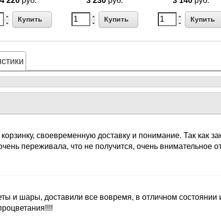
4 220
руб.
3 230
руб.
3 140
руб.
Купить
Купить
Купить
стики
 корзинку, своевременную доставку и понимание. Так как з
очень переживала, что не получится, очень внимательное 
ты и шары, доставили все вовремя, в отличном состоянии
оцветания!!!!