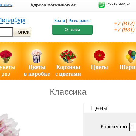
+79219669574
нтакты
Адреса магазинов >>
Петербург
|
Войти
Регистрация
+7 (812
+7 (931
Отзывы
ПОИСК
укеты
Цветы
Корзины
Цветы
Шари
роз
в коробке
с цветами
Классика
Цена:
Количество: