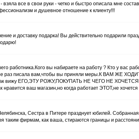
- взяла все в свои руки - четко и быстро описала мне сост
ессионализм и душевное отношение к клиенту!!!
ние и доставку подарка! Вы действительно подарили праздн
годарю!
о работника.Кого вы набираете на работу ? Кто у вас работа
е раз писала вам,чтобы вы приняли меры.К ВАМ ЖЕ ХОДИТ
ас как вижу ЕГО,ЭТУ РОЖУ,ПОКУПАТЬ НЕ ЧЕГО НЕ ХОЧЕТСЯ 
к нравится ваш магазин,но когда работает ЭТОТ,не хочется 
Челябинска, Сестра в Питере празднует юбилей. Собранная
ря таким фирмам, как ваша, стираются границы и расстояни