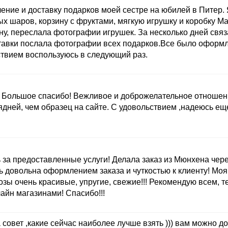
ние и доставку подарков моей сестре на юбилей в Питер. 
ых шаров, корзину с фруктами, мягкую игрушку и коробку M
ну, переслала фотографии игрушек. За несколько дней связ
ставки послала фотографии всех подарков.Все было оформ
ствием воспользуюсь в следующий раз.
ы. Большое спасибо! Вежливое и доброжелательное отношен
ядней, чем образец на сайте. С удовольствием ,надеюсь ещ
а предоставленные услуги! Делала заказ из Мюнхена через
ь довольна оформлением заказа и чуткостью к клиенту! Моя
розы очень красивые, упругие, свежие!!! Рекомендую всем, т
йн магазинами! Спасибо!!!
 совет ,какие сейчас наиболее лучше взять ))) вам можно до