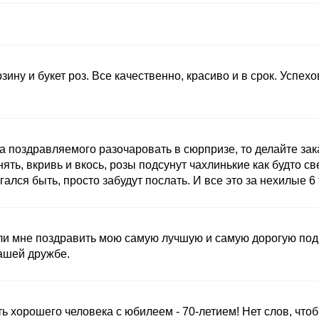
зину и букет роз. Все качественно, красиво и в срок. Успех
а поздравляемого разочаровать в сюрпризе, то делайте зак
нять, вкривь и вкось, розы подсунут чахлинькие как будто с
лся быть, просто забудут послать. И все это за нехилые 6 
и мне поздравить мою самую лучшую и самую дорогую подруг
ашей дружбе.
ь хорошего человека с юбилеем - 70-летием! Нет слов, что