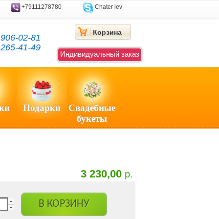
+79111278780
Chater lev
Корзина
)
906-02-81
)
265-41-49
Индивидуальный заказ
ки
Подарки
Свадебные
букеты
3 230,00
р.
В КОРЗИНУ