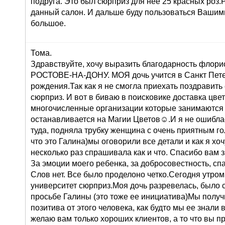
подруга. Это был сюрприз для нее 25 красных роз
данный салон. И дальше буду пользоваться Вашими
большое.
Тома.
Здравствуйте, хочу выразить благодарность флорис
РОСТОВЕ-НА-ДОНУ. МОЯ дочь учится в Санкт Петер
рождения.Так как я не смогла приехать поздравить
сюрприз. И вот в биваю в поисковике доставка цв
многочисленные организации которые занимаются 
останавливается на Магии Цветов☺.И я не ошиблас
туда, подняла трубку женщина с очень приятным го
что это Галина)мы оговорили все детали и как я хоч
несколько раз спрашивала как и что. Спасибо вам 
За эмоции моего ребенка, за добросовестность, сп
Слов нет. Все было проделоно четко.Сегодня утром
университет сюрприз.Моя дочь разревелась, было 
просьбе Галины (это тоже ее инициатива)Мы получ
позитива от этого человека, как будто мы ее знали 
желаю вам только хороших клиентов, а то что вы п