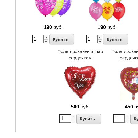
190
руб.
190
руб.
Купить
Купить
Фольгированный шар
Фольгирова
сердечком
сердечк
500
руб.
450
р
Купить
К