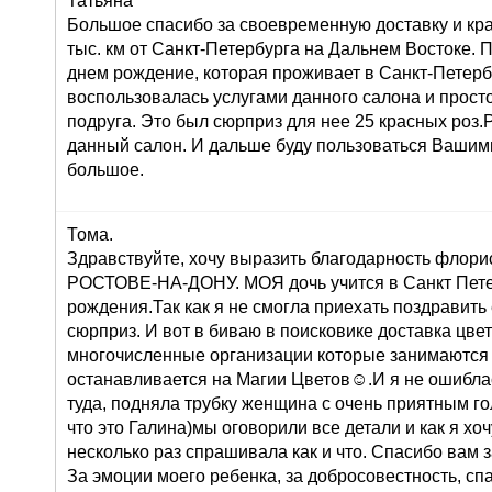
Татьяна
Большое спасибо за своевременную доставку и кра
тыс. км от Санкт-Петербурга на Дальнем Востоке. 
днем рождение, которая проживает в Санкт-Петерб
воспользовалась услугами данного салона и просто 
подруга. Это был сюрприз для нее 25 красных роз
данный салон. И дальше буду пользоваться Вашими
большое.
Тома.
Здравствуйте, хочу выразить благодарность флорис
РОСТОВЕ-НА-ДОНУ. МОЯ дочь учится в Санкт Петер
рождения.Так как я не смогла приехать поздравить
сюрприз. И вот в биваю в поисковике доставка цв
многочисленные организации которые занимаются 
останавливается на Магии Цветов☺.И я не ошиблас
туда, подняла трубку женщина с очень приятным го
что это Галина)мы оговорили все детали и как я хоч
несколько раз спрашивала как и что. Спасибо вам 
За эмоции моего ребенка, за добросовестность, сп