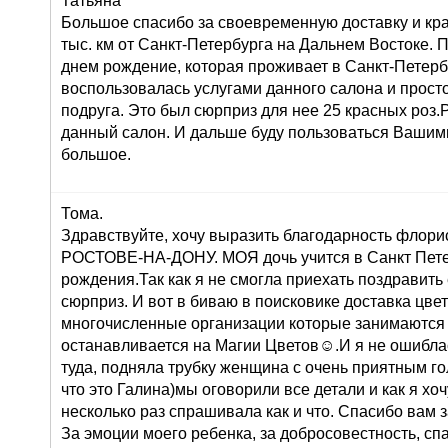
Татьяна
Большое спасибо за своевременную доставку и кра
тыс. км от Санкт-Петербурга на Дальнем Востоке. 
днем рождение, которая проживает в Санкт-Петерб
воспользовалась услугами данного салона и просто 
подруга. Это был сюрприз для нее 25 красных роз
данный салон. И дальше буду пользоваться Вашими
большое.
Тома.
Здравствуйте, хочу выразить благодарность флорис
РОСТОВЕ-НА-ДОНУ. МОЯ дочь учится в Санкт Петер
рождения.Так как я не смогла приехать поздравить
сюрприз. И вот в биваю в поисковике доставка цв
многочисленные организации которые занимаются 
останавливается на Магии Цветов☺.И я не ошиблас
туда, подняла трубку женщина с очень приятным го
что это Галина)мы оговорили все детали и как я хоч
несколько раз спрашивала как и что. Спасибо вам 
За эмоции моего ребенка, за добросовестность, сп