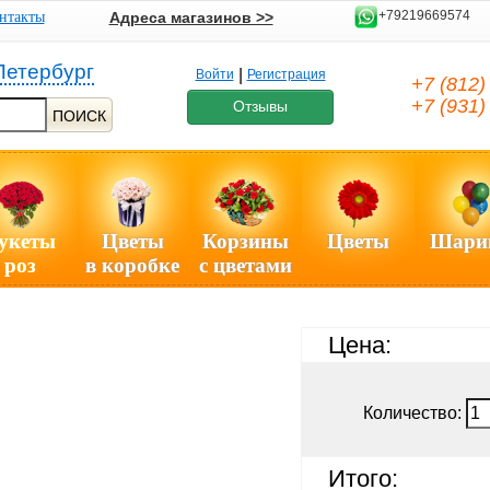
+79219669574
нтакты
Адреса магазинов >>
Петербург
|
Войти
Регистрация
+7 (812
+7 (931
Отзывы
ПОИСК
укеты
Цветы
Корзины
Цветы
Шари
роз
в коробке
с цветами
Цена:
Количество:
Итого: