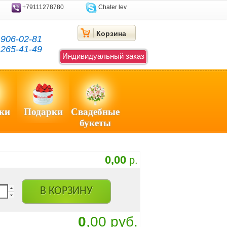
+79111278780
Chater lev
Корзина
)
906-02-81
)
265-41-49
Индивидуальный заказ
ки
Подарки
Свадебные
букеты
0,00
р.
В КОРЗИНУ
0
,00 руб.