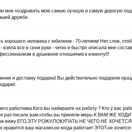
и мне поздравить мою самую лучшую и самую дорогую подруг
ашей дружбе.
ь хорошего человека с юбилеем - 70-летием! Нет слов, что
- взяла все в свои руки - четко и быстро описала мне сост
ессионализм и душевное отношение к клиенту!!!
ние и доставку подарка! Вы действительно подарили праздн
годарю!
о работника.Кого вы набираете на работу ? Кто у вас работа
е раз писала вам,чтобы вы приняли меры.К ВАМ ЖЕ ХОДИТ
ас как вижу ЕГО,ЭТУ РОЖУ,ПОКУПАТЬ НЕ ЧЕГО НЕ ХОЧЕТСЯ 
к нравится ваш магазин,но когда работает ЭТОТ,не хочется 