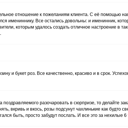
ельное отношение к пожеланиям клиента. С её помощью нам
лся имениннику. Все остались довольны: и именинник, кот
ители, которым удалось создать отличное настроение в та
.
зину и букет роз. Все качественно, красиво и в срок. Успех
а поздравляемого разочаровать в сюрпризе, то делайте зак
нять, вкривь и вкось, розы подсунут чахлинькие как будто с
лся быть, просто забудут послать. И все это за нехилые 6 