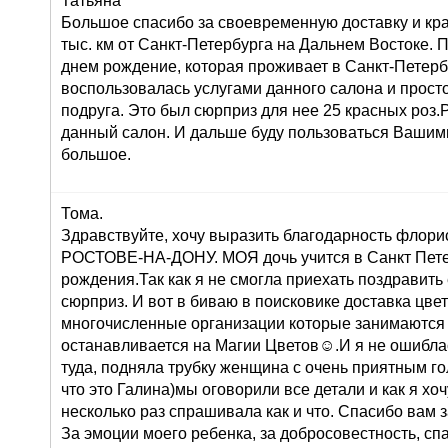
Татьяна
Большое спасибо за своевременную доставку и кра
тыс. км от Санкт-Петербурга на Дальнем Востоке. 
днем рождение, которая проживает в Санкт-Петерб
воспользовалась услугами данного салона и просто 
подруга. Это был сюрприз для нее 25 красных роз
данный салон. И дальше буду пользоваться Вашими
большое.
Тома.
Здравствуйте, хочу выразить благодарность флорис
РОСТОВЕ-НА-ДОНУ. МОЯ дочь учится в Санкт Петер
рождения.Так как я не смогла приехать поздравить
сюрприз. И вот в биваю в поисковике доставка цв
многочисленные организации которые занимаются 
останавливается на Магии Цветов☺.И я не ошиблас
туда, подняла трубку женщина с очень приятным го
что это Галина)мы оговорили все детали и как я хоч
несколько раз спрашивала как и что. Спасибо вам 
За эмоции моего ребенка, за добросовестность, сп