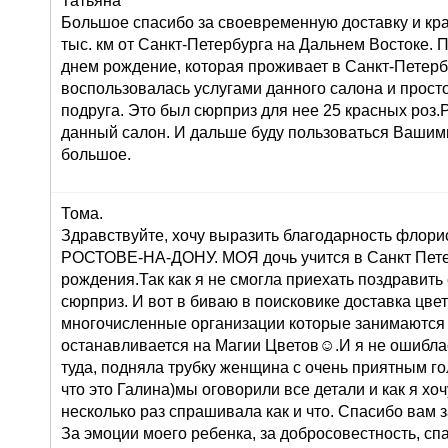
Татьяна
Большое спасибо за своевременную доставку и кра
тыс. км от Санкт-Петербурга на Дальнем Востоке. 
днем рождение, которая проживает в Санкт-Петерб
воспользовалась услугами данного салона и просто 
подруга. Это был сюрприз для нее 25 красных роз
данный салон. И дальше буду пользоваться Вашими
большое.
Тома.
Здравствуйте, хочу выразить благодарность флорис
РОСТОВЕ-НА-ДОНУ. МОЯ дочь учится в Санкт Петер
рождения.Так как я не смогла приехать поздравить
сюрприз. И вот в биваю в поисковике доставка цв
многочисленные организации которые занимаются 
останавливается на Магии Цветов☺.И я не ошиблас
туда, подняла трубку женщина с очень приятным го
что это Галина)мы оговорили все детали и как я хоч
несколько раз спрашивала как и что. Спасибо вам 
За эмоции моего ребенка, за добросовестность, сп