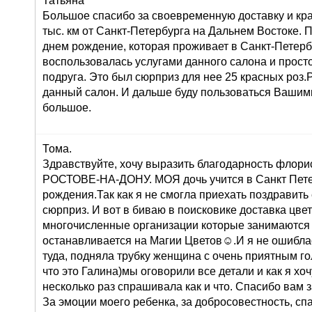
Татьяна
Большое спасибо за своевременную доставку и кра
тыс. км от Санкт-Петербурга на Дальнем Востоке. 
днем рождение, которая проживает в Санкт-Петерб
воспользовалась услугами данного салона и просто 
подруга. Это был сюрприз для нее 25 красных роз
данный салон. И дальше буду пользоваться Вашими
большое.
Тома.
Здравствуйте, хочу выразить благодарность флорис
РОСТОВЕ-НА-ДОНУ. МОЯ дочь учится в Санкт Петер
рождения.Так как я не смогла приехать поздравить
сюрприз. И вот в биваю в поисковике доставка цв
многочисленные организации которые занимаются 
останавливается на Магии Цветов☺.И я не ошиблас
туда, подняла трубку женщина с очень приятным го
что это Галина)мы оговорили все детали и как я хоч
несколько раз спрашивала как и что. Спасибо вам 
За эмоции моего ребенка, за добросовестность, сп