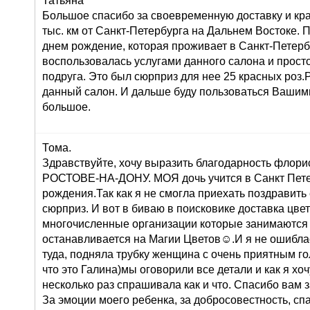
Татьяна
Большое спасибо за своевременную доставку и кра
тыс. км от Санкт-Петербурга на Дальнем Востоке. 
днем рождение, которая проживает в Санкт-Петерб
воспользовалась услугами данного салона и просто 
подруга. Это был сюрприз для нее 25 красных роз
данный салон. И дальше буду пользоваться Вашими
большое.
Тома.
Здравствуйте, хочу выразить благодарность флорис
РОСТОВЕ-НА-ДОНУ. МОЯ дочь учится в Санкт Петер
рождения.Так как я не смогла приехать поздравить
сюрприз. И вот в биваю в поисковике доставка цв
многочисленные организации которые занимаются 
останавливается на Магии Цветов☺.И я не ошиблас
туда, подняла трубку женщина с очень приятным го
что это Галина)мы оговорили все детали и как я хоч
несколько раз спрашивала как и что. Спасибо вам 
За эмоции моего ребенка, за добросовестность, сп